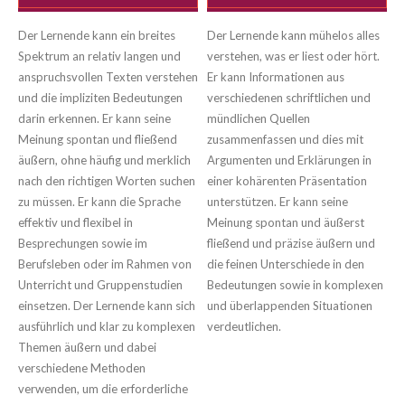
Der Lernende kann ein breites
Der Lernende kann mühelos alles
Spektrum an relativ langen und
verstehen, was er liest oder hört.
anspruchsvollen Texten verstehen
Er kann Informationen aus
und die impliziten Bedeutungen
verschiedenen schriftlichen und
darin erkennen. Er kann seine
mündlichen Quellen
Meinung spontan und fließend
zusammenfassen und dies mit
äußern, ohne häufig und merklich
Argumenten und Erklärungen in
nach den richtigen Worten suchen
einer kohärenten Präsentation
zu müssen. Er kann die Sprache
unterstützen. Er kann seine
effektiv und flexibel in
Meinung spontan und äußerst
Besprechungen sowie im
fließend und präzise äußern und
Berufsleben oder im Rahmen von
die feinen Unterschiede in den
Unterricht und Gruppenstudien
Bedeutungen sowie in komplexen
einsetzen. Der Lernende kann sich
und überlappenden Situationen
ausführlich und klar zu komplexen
verdeutlichen.
Themen äußern und dabei
verschiedene Methoden
verwenden, um die erforderliche