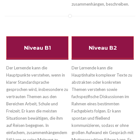
zusammenhängen, beschreiben.
Niveau B1
Niveau B2
Der Lernende kann die
Der Lernende kann die
Hauptpunkte verstehen, wenn in
Hauptinhalte komplexer Texte zu
klarer Standardsprache
abstrakten oder konkreten
gesprochen wird, insbesondere zu
Themen verstehen sowie
vertrauten Themen aus den
fachspezifische Diskussionen im
Bereichen Arbeit, Schule und
Rahmen eines bestimmten
Freizeit. Er kann die meisten
Fachgebiets folgen. Er kann
Situationen bewältigen, die ihm
spontan und fließend
auf Reisen begegnen. In
kommunizieren, sodass er ohne
einfachem, zusammenhängendem
großen Aufwand ein Gespräch mit
Stil kann er seine Meinung zu
Muttersprachlern führen kann. Er